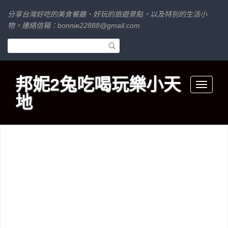
分享台灣好吃的美食餐廳、好玩的旅遊景點，以及特別的生活小
物。連絡信箱：
bonnie22888@gmail.com
邦妮2兔吃喝玩樂小天
Toggle
地
navigati