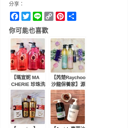
分享：
Facebook
Twitter
Line
Copy
Pinterest
分
Link
享
你可能也喜歡
【瑪宣妮 MA
【芮楚Raychoo
CHERIE 珍珠洗
沙龍保養家】源
髮精-輕盈蓬鬆/
自法國的香水洗
絲滑柔順】新的
護髮用品│粉紅
無矽靈配方、添
夢境護色洗髮精
加珍珠蜂蜜精
│碧綠仙境修護
華-洗髮精推薦
洗髮精│極致修
護精華油