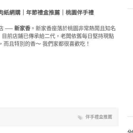
肉紙網購｜年節禮盒推薦｜桃園伴手禮
 ──
新家香
。新家香座落於桃園非常熱鬧且知名
店，目前店鋪已傳承給二代，老闆依舊每日堅持現點
，而且特別的香～ 我們家都很喜歡吃！
伴手禮盒推薦
分