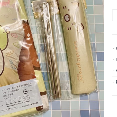
・
・
・
・