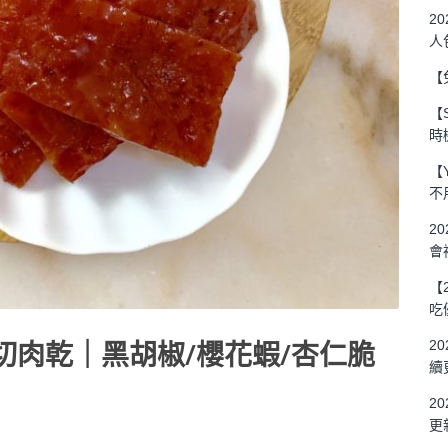
2
人
【
【
時
【
不
2
會
【
吃
切肉乾｜黑胡椒/櫻花蝦/杏仁脆
2
續
2
更