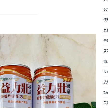
3
優
其
午
居
懶
投
旅
旅
美