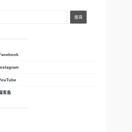
Facebook
Instagram
YouTube
窩客島