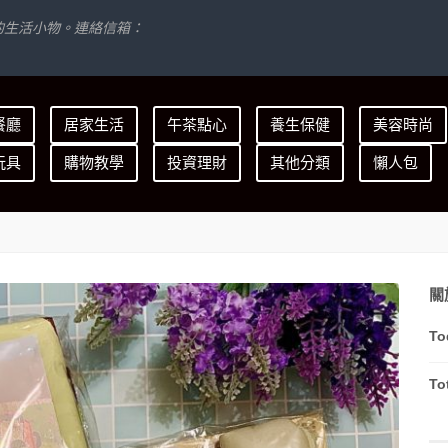
的生活小物。連絡信箱：
餐廳
居家生活
午茶點心
養生保健
美容時尚
玩具
購物教學
投資理財
其他分類
懶人包
關
To
To