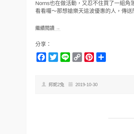
Norns也在做活動，又忍不住買了一組
看看囉～那想搶樂天這波優惠的人，傳送門
繼續閱讀
→
分享：
Facebook
Twitter
Line
Copy
Pinterest
分
Link
享
邦妮2兔
2019-10-30