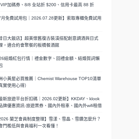
/1VIP加碼券、8/8 全站折 $200、信用卡最高 88 折
7月免費試用包｜2026.07.28更新】索取專櫃免費試用
昔日大飯店】超美懷舊復古裝潢搭配創意調酒與日式
理，適合約會聚餐的板橋餐酒館
026結婚紅包行情｜禮金數字、回禮金額、結婚賀詞懶
包
洲小黃屋必買推薦｜Chemist Warehouse TOP10清單
真實使用心得）
最新旅遊平台折扣碼｜2026.02更新】KKDAY、klook
品牌優惠資訊-旅遊票券、國內外租車、國內外wifi租借
2026 蘭芝會員制度整理】雪漾、雪晶、雪鑽怎麼升？
會門檻低與會員福利一次看懂！