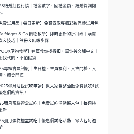
025結婚紅包行情｜禮金數字、回禮金額、結婚賀詞懶
包
免費試用品 | 每日更新】免費索取專櫃彩妝保養試用包
Selfridges & Co.購物教學】即時更新的折扣碼｜購買
機＆技巧｜註冊＆結帳步驟
YOOX購物教學】這篇教你找折扣，幫你英文翻中文｜
用找代購，不怕假貨
025專櫃會員制度｜生日禮、會員福利、入會門檻、入
禮、續會門檻
2025彌月油飯試吃申請】幫大家彙整油飯免費試吃&試
優惠價的資訊！
025彌月蛋糕禮盒試吃｜免費試吃活動懶人包｜每週持
更新
025彌月蛋糕禮盒試吃｜優惠價試吃活動｜懶人包每週
新