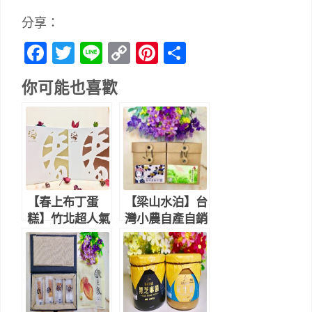
分享：
Facebook
Twitter
Line
Copy
Pinterest
分
Link
享
你可能也喜歡
【春上布丁蛋
【梁山水泊】台
糕】竹北超人氣
灣小農自產自銷
伴手禮，看似平
的花草茶，冷泡
凡的美味蛋糕，
熱沖都好喝，送
可以團購宅配囉
禮自用兩相宜