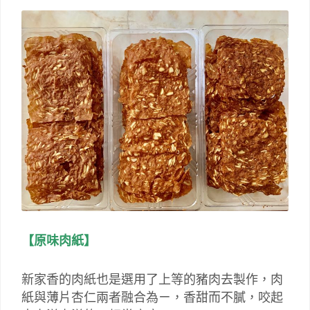
【原味肉紙】
新家香的肉紙也是選用了上等的豬肉去製作，肉
紙與薄片杏仁兩者融合為ㄧ，香甜而不膩，咬起