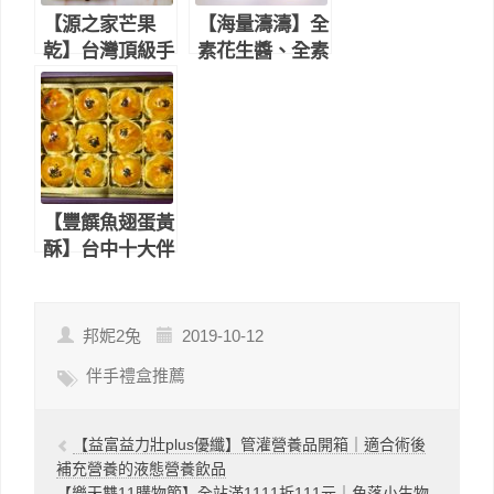
【源之家芒果
【海量濤濤】全
乾】台灣頂級手
素花生醬、全素
作芒果乾禮盒、
黑芝麻醬-素食
美食米其林三星
朋友家裡必備的
高檔禮盒、完美
美味料理
呈現愛文芒果的
香甜好滋味！
【豐饌魚翅蛋黃
酥】台中十大伴
手禮｜外皮金黃
酥脆，內餡甜而
不膩-中秋送禮
邦妮2兔
2019-10-12
首選
伴手禮盒推薦
【益富益力壯plus優纖】管灌營養品開箱｜適合術後
補充營養的液態營養飲品
【樂天雙11購物節】全站滿1111折111元｜角落小生物