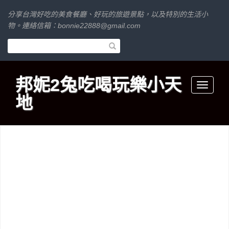
分享台灣好吃的美食餐廳、好玩的旅遊景點，以及特別的生活小
物。連絡信箱：
bonnie22888@gmail.com
邦妮2兔吃喝玩樂小天
Toggle
地
navigati