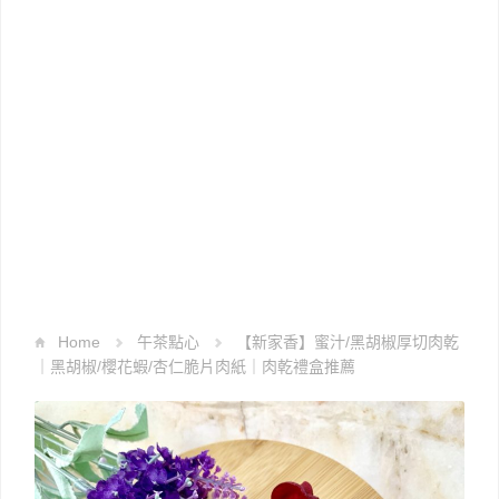
Home
午茶點心
【新家香】蜜汁/黑胡椒厚切肉乾
｜黑胡椒/櫻花蝦/杏仁脆片肉紙｜肉乾禮盒推薦