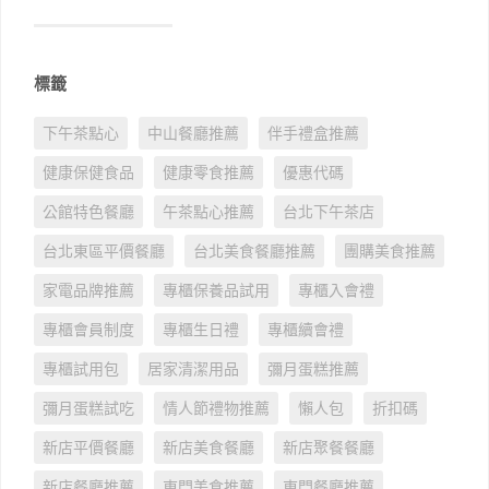
標籤
下午茶點心
中山餐廳推薦
伴手禮盒推薦
健康保健食品
健康零食推薦
優惠代碼
公館特色餐廳
午茶點心推薦
台北下午茶店
台北東區平價餐廳
台北美食餐廳推薦
團購美食推薦
家電品牌推薦
專櫃保養品試用
專櫃入會禮
專櫃會員制度
專櫃生日禮
專櫃續會禮
專櫃試用包
居家清潔用品
彌月蛋糕推薦
彌月蛋糕試吃
情人節禮物推薦
懶人包
折扣碼
新店平價餐廳
新店美食餐廳
新店聚餐餐廳
新店餐廳推薦
東門美食推薦
東門餐廳推薦