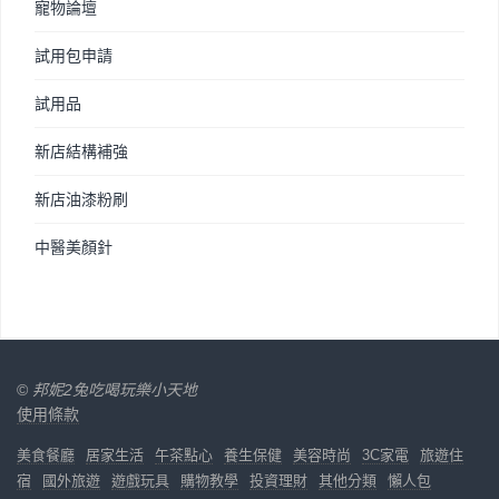
寵物論壇
試用包申請
試用品
新店結構補強
新店油漆粉刷
中醫美顏針
©
邦妮2兔吃喝玩樂小天地
使用條款
美食餐廳
居家生活
午茶點心
養生保健
美容時尚
3C家電
旅遊住
宿
國外旅遊
遊戲玩具
購物教學
投資理財
其他分類
懶人包