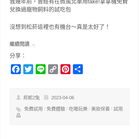
我幾年前，曾經有在微風北車用take!拿拿機免費
兌換過寵物飼料的試吃包
沒想到松菸這裡也有機台～真是太好了！
繼續閱讀
→
分享：
Facebook
Twitter
Line
Copy
Pinterest
分
Link
享
邦妮2兔
2023-04-06
免費試用
/
免費體驗
/
吃喝玩樂
/
美妝保養
/
試用
品