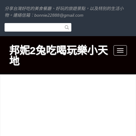
分享台灣好吃的美食餐廳、好玩的旅遊景點，以及特別的生活小
物。連絡信箱：
bonnie22888@gmail.com
邦妮2兔吃喝玩樂小天
Toggle
地
navigati