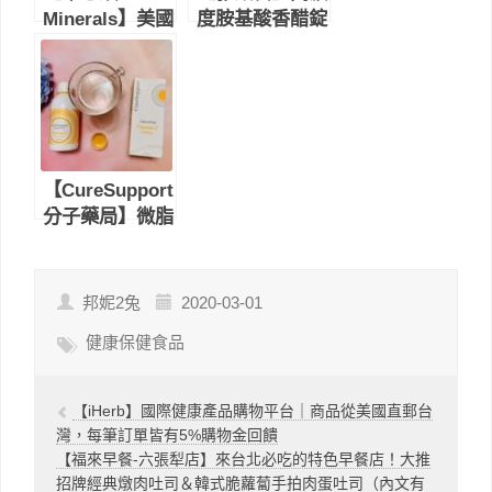
Minerals】美國
度胺基酸香醋錠
原裝進口的礦物
｜日本原裝進
質濃縮滴劑｜不
口，含有8種人
含已知過敏原，
體無法自行合成
補充鎂的來源，
的胺基酸，促進
促進身體代謝！
新陳代謝、調節
生理機能
【CureSupport
分子藥局】微脂
體維他命Ｃ｜運
用獨特技術，大
幅提升人體吸收
邦妮2兔
2020-03-01
率！
健康保健食品
【iHerb】國際健康產品購物平台｜商品從美國直郵台
灣，每筆訂單皆有5%購物金回饋
【福來早餐-六張犁店】來台北必吃的特色早餐店！大推
招牌經典燉肉吐司＆韓式脆蘿蔔手拍肉蛋吐司（內文有