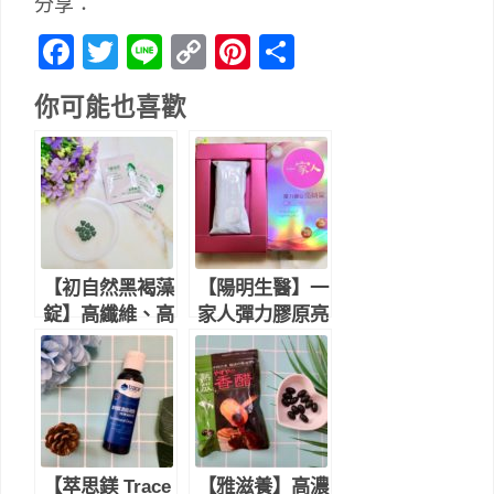
分享：
Facebook
Twitter
Line
Copy
Pinterest
分
Link
享
你可能也喜歡
【初自然黑褐藻
【陽明生醫】一
錠】高纖維、高
家人彈力膠原亮
蛋白的機能性食
妍錠｜隨時補充
品，幫助大人小
膠原蛋白，愛美
孩調整體質＆增
女人的保養小物
加體力
【萃思鎂 Trace
【雅滋養】高濃