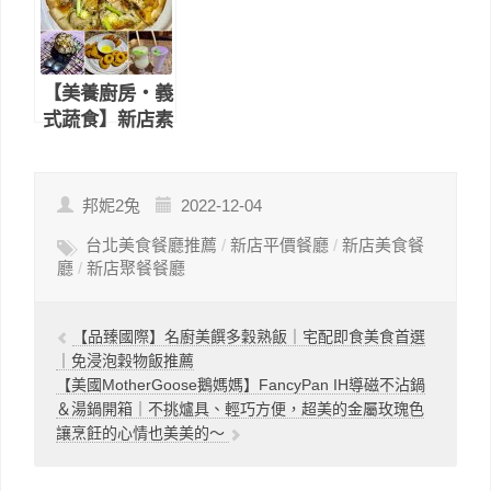
座、有
餐廳推薦（內有
WIFI（文內有
菜單MENU)
菜單＆WIFI密
碼）
【美養廚房・義
式蔬食】新店素
食餐廳推薦｜全
素、奶素、蛋素
都可以享受的美
邦妮2兔
2022-12-04
味料理
台北美食餐廳推薦
/
新店平價餐廳
/
新店美食餐
廳
/
新店聚餐餐廳
【品臻國際】名廚美饌多穀熟飯｜宅配即食美食首選
｜免浸泡穀物飯推薦
【美國MotherGoose鵝媽媽】FancyPan IH導磁不沾鍋
＆湯鍋開箱｜不挑爐具、輕巧方便，超美的金屬玫瑰色
讓烹飪的心情也美美的～