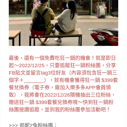
最後，還有一個免費吃狂一鍋的機會！就是即日
起～2022/12/25，只要追蹤狂一鍋粉絲團，分享
FB貼文並留言tag3位好友（內容須包含狂一鍋三
個字＋_______），就有機會獲得狂一鍋 $399套
餐兌換券（電子券，需加入樂多多APP會員領
取），我將會在2022/12/26隨機抽出三位粉絲，
贈送狂一鍋 $399套餐兌換券唷～快到狂一鍋粉
絲團按讚追蹤，並到我的粉絲團參加活動吧！
>>> 邦妮2兔粉絲團：