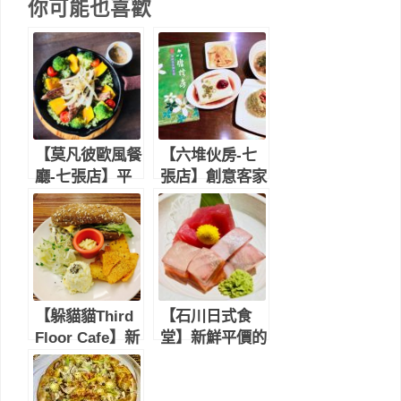
你可能也喜歡
【莫凡彼歐風餐
【六堆伙房-七
廳-七張店】平
張店】創意客家
價好吃的連鎖義
料理｜麵飯、點
式餐廳，適合姐
心、茶飲都有，
妹聚餐、家族聚
精緻又平價，好
會
吃無地雷｜新店
聚餐餐廳推薦
（內有菜單價
【躲貓貓Third
【石川日式食
格）
Floor Cafe】新
堂】新鮮平價的
店大坪林不限時
日式料理店-新
咖啡廳｜有插
店大坪林站美食