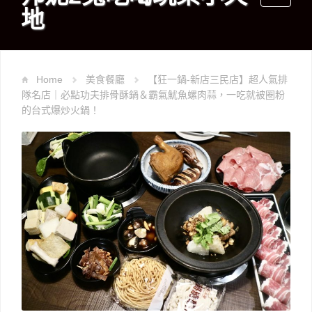
地
navigati
Home
美食餐廳
【狂一鍋-新店三民店】超人氣排
隊名店｜必點功夫排骨酥鍋＆霸氣魷魚螺肉蒜，一吃就被圈粉
的台式爆炒火鍋！