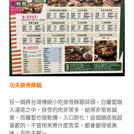
功夫排骨酥鍋
狂一鍋將台灣傳統小吃排骨酥跟蒜頭、白蘿蔔融
入湯底之中，排骨的肉非常多，給得非常有誠
意，而蘿蔔也很軟爛，入口即化！這個鍋底我超
喜歡的，不管用來煮什麼青菜，都會變得很美
味，百吃不膩～