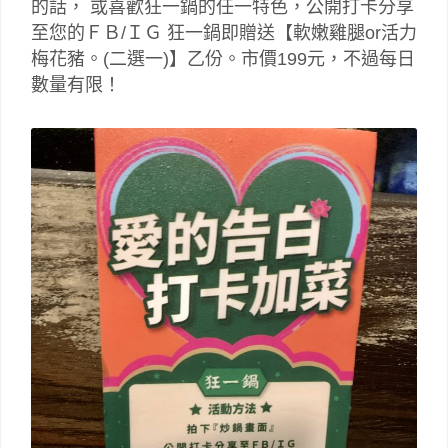
的話， 或喜歡狂一鍋的任一特色，公開打卡分享
至您的ＦＢ/ＩＧ 狂一鍋即贈送【軟嫩雞腿or活力
梅花豬。(二選一)】乙份。市價199元，不過每日
數量有限！