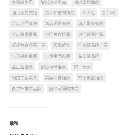
專櫃試用包
居家清潔用品
彌月蛋糕推薦
彌月蛋糕試吃
情人節禮物推薦
懶人包
折扣碼
新店平價餐廳
新店美食餐廳
新店聚餐餐廳
新店餐廳推薦
東門美食推薦
東門餐廳推薦
板橋美食餐廳推薦
板橋輕食
洗髮精品牌推薦
生日禮物推薦
生活用品推薦
益生菌品牌
益生菌推薦
節日禮盒推薦
統一發票
網路宅配美食
美容保養推薦
茶葉禮盒推薦
衛生棉推薦品牌
辦公室團購推薦
彙整