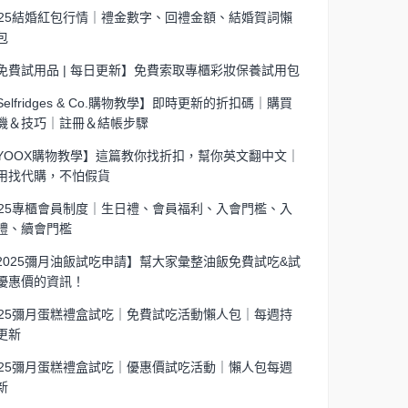
025結婚紅包行情｜禮金數字、回禮金額、結婚賀詞懶
包
免費試用品 | 每日更新】免費索取專櫃彩妝保養試用包
Selfridges & Co.購物教學】即時更新的折扣碼｜購買
機＆技巧｜註冊＆結帳步驟
YOOX購物教學】這篇教你找折扣，幫你英文翻中文｜
用找代購，不怕假貨
025專櫃會員制度｜生日禮、會員福利、入會門檻、入
禮、續會門檻
2025彌月油飯試吃申請】幫大家彙整油飯免費試吃&試
優惠價的資訊！
025彌月蛋糕禮盒試吃｜免費試吃活動懶人包｜每週持
更新
025彌月蛋糕禮盒試吃｜優惠價試吃活動｜懶人包每週
新