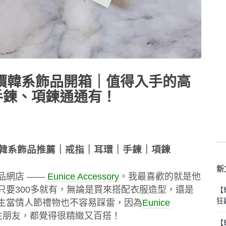
ry】平價韓系飾品開箱｜值得入手的高
手鍊、項鍊通通有！
銀飾品｜韓系飾品推薦｜戒指｜耳環｜手鍊｜項鍊
新
品網店 ——
Eunice Accessory
。我最喜歡的就是他
只要300多就有，無論是買來搭配衣服造型，還是
【
狂
生當情人節禮物也不容易踩雷，因為
Eunice
生朋友，都覺得很精緻又百搭！
【