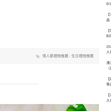
8
【
品
【
料
2
人
情人節禮物推薦
/
生日禮物推薦
澳
（
【
等
【
入