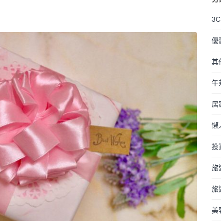
3
優
其
午
居
懶
投
旅
旅
美