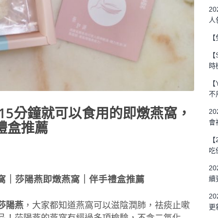
2
人
【
【
時
【
不
15分鐘就可以食用的即燉燕窩，
2
會
禮盒推薦
【
吃
2
窩｜莎陽燕即燉燕窩｜伴手禮盒推薦
續
2
莎陽燕
，大家都知道燕窩可以滋陰潤肺，祛痰止嗽
更
品！莎陽燕的燕窩有經過多項檢驗，不含二氧化