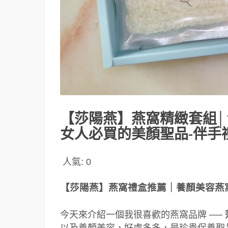
【莎陽燕】燕窩精緻套組│
女人必買的美顏聖品-伴手
人氣:
0
【莎陽燕】燕窩禮盒推薦｜養顏美容燕
今天來介紹一個我很喜歡的燕窩品牌 ──
以及養顏美容，好處多多，是珍貴保養聖