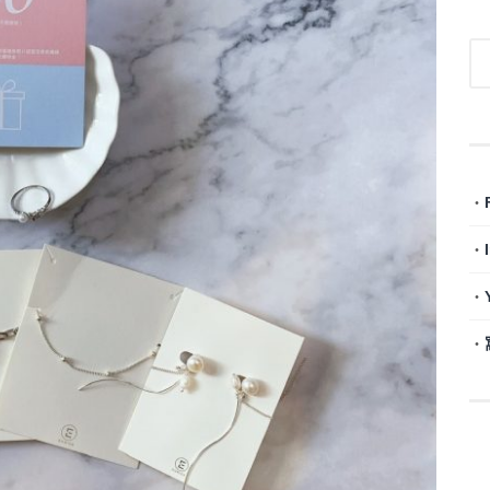
・
・
・
・