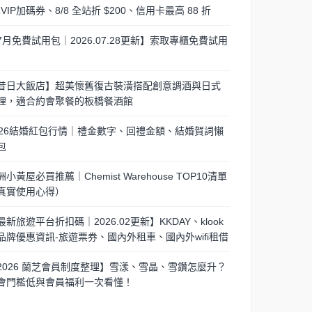
/1VIP加碼券、8/8 全站折 $200、信用卡最高 88 折
7月免費試用包｜2026.07.28更新】索取專櫃免費試用
昔日大飯店】超美懷舊復古裝潢搭配創意調酒與日式
理，適合約會聚餐的板橋餐酒館
026結婚紅包行情｜禮金數字、回禮金額、結婚賀詞懶
包
洲小黃屋必買推薦｜Chemist Warehouse TOP10清單
真實使用心得）
最新旅遊平台折扣碼｜2026.02更新】KKDAY、klook
品牌優惠資訊-旅遊票券、國內外租車、國內外wifi租借
2026 蘭芝會員制度整理】雪漾、雪晶、雪鑽怎麼升？
會門檻低與會員福利一次看懂！