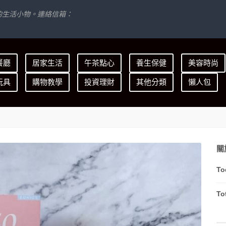
的生活小物。連絡信箱：
餐廳
居家生活
午茶點心
養生保健
美容時尚
玩具
購物教學
投資理財
其他分類
懶人包
關
To
To