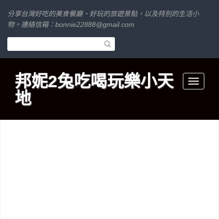
分享台灣好吃的美食餐廳、好玩的旅遊景點，以及特別的生活小
物。連絡信箱：
bonnie22888@gmail.com
邦妮2兔吃喝玩樂小天
Toggle
地
navigati