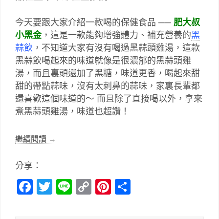
今天要跟大家介紹一款喝的保健食品 ──
肥大叔
小黑金
，這是一款能夠增強體力、補充營養的
黑
蒜飲
，不知道大家有沒有喝過黑蒜頭雞湯，這款
黑蒜飲喝起來的味道就像是很濃郁的黑蒜頭雞
湯，而且裏頭還加了黑糖，味道更香，喝起來甜
甜的帶點蒜味，沒有太刺鼻的蒜味，家裏長輩都
還喜歡這個味道的～ 而且除了直接喝以外，拿來
煮黑蒜頭雞湯，味道也超讚！
繼續閱讀
→
分享：
Facebook
Twitter
Line
Copy
Pinterest
分
Link
享