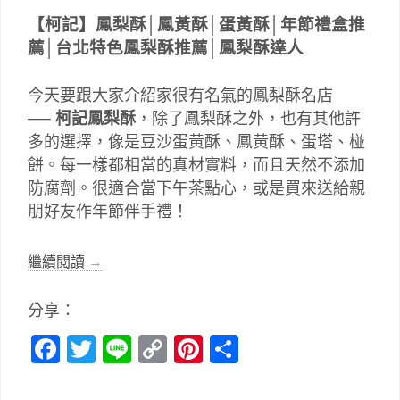
【柯記】鳳梨酥│鳳黃酥│蛋黃酥│年節禮盒推
薦│台北特色鳳梨酥推薦│鳳梨酥達人
今天要跟大家介紹家很有名氣的鳳梨酥名店
──
柯記鳳梨酥
，除了鳳梨酥之外，也有其他許
多的選擇，像是豆沙蛋黃酥、鳳黃酥、蛋塔、椪
餅。每一樣都相當的真材實料，而且天然不添加
防腐劑。很適合當下午茶點心，或是買來送給親
朋好友作年節伴手禮！
繼續閱讀
→
分享：
Facebook
Twitter
Line
Copy
Pinterest
分
Link
享