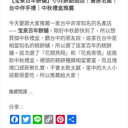
【宝泉百年餅舖】小月餅創始店
｜豐原名產
｜
台中伴手禮｜中秋禮盒推薦
今天要跟大家推薦一家台中非常知名的名產店
──
宝泉百年餅舖
。剛好中秋節快到了，所以想
買個中秋禮盒，聽台中的朋友說，這家在台中是
相當知名的糕餅舖，所以選了這家百年的糕餅
舖。這次選了『花開燕翔』和『花鳥寄情』這兩
款中秋禮盒，裡頭的糕餅種類相當豐富，而且塊
塊口感新鮮扎實，不會太乾太膩，家中的大人小
孩都很愛吃，所以推薦給大家！
繼續閱讀
→
分享：
Facebook
Twitter
Line
Copy
Pinterest
分