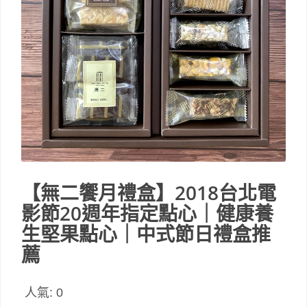
【無二饗月禮盒】2018台北電
影節20週年指定點心｜健康養
生堅果點心｜中式節日禮盒推
薦
人氣:
0