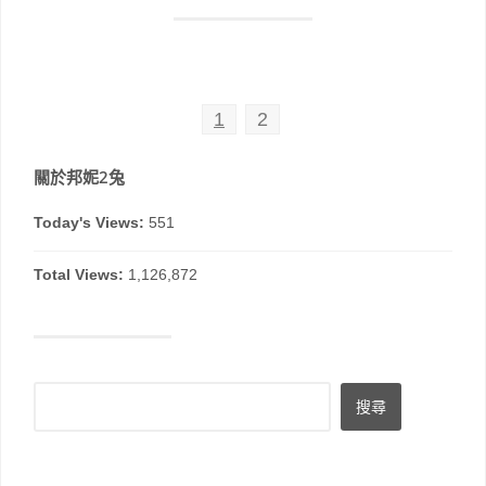
1
2
關於邦妮2兔
Today's Views:
551
Total Views:
1,126,872