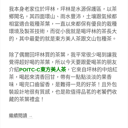
我本身老家位於坪林，坪林是水源保護區，以茶
鄉聞名，其四面環山、雨水豐沛，土壤跟氣候都
相當適合栽種茶葉，一直以來都保有優良的栽種
環境及製茶技術，而從小我就是喝坪林的茶長大
的，其中最愛的就是東方美人茶跟文山包種茶。
除了偶爾回坪林買的茶葉，我平常很少喝到讓我
覺得超好喝的茶葉，所以今天要跟愛喝茶的朋友
介紹
POITC-C東方美人茶
，它來自坪林的中焙紅
茶，喝起來清香回甘，帶有一點點淡淡的果香
味，喝完口齒留香，是難得一見的好茶！且外包
裝設計地很有質感，也是款值得品茗的老饕們收
藏的茶葉禮盒！
繼續閱讀
→