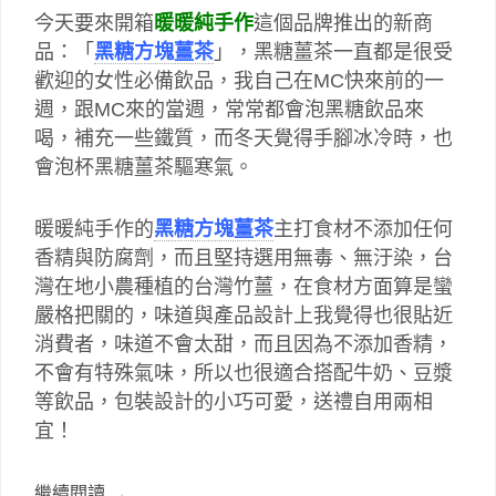
今天要來開箱
暖暖純手作
這個品牌推出的新商
品：「
黑糖
方塊薑茶
」，黑糖薑茶一直都是很受
歡迎的
女性必備飲品，我自己在MC快來前的一
週，跟MC來的當週，常常都會泡黑糖飲品來
喝，補充一些鐵質，而冬天覺得手腳冰冷時，也
會泡杯黑糖薑茶驅寒氣。
暖暖純手作的
黑糖
方塊薑茶
主打
食材不添加任何
香精與防腐劑，而且堅持
選用無毒、無汙染，台
灣在地小農種植的台灣竹薑，在食材方面算是蠻
嚴格把關的，味道與產品設計上我覺得也很貼近
消費者，味道不會太甜，而且因為不添加香精，
不會有特殊氣味，所以也很適合搭配牛奶、豆漿
等飲品，包裝設計的小巧可愛，送禮自用兩相
宜！
繼續閱讀
→