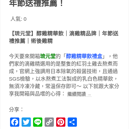
年節送禮推薦！
人氣:
0
【琉元堂】醇雞精華飲｜
滴
雞精品牌｜年節送
禮推薦｜術後雞精
今天要來開箱
琉元堂
的「
醇雞精華飲禮盒
」，他
們家的滴雞精選用的是整隻的紅羽土雞去熬煮而
成，官網上強調用日本除氧的殺菌技術，且通過
SGS檢驗，以水熬煮工法製成的乳白色精華飲，
無須冷凍冷藏，常溫保存即可～ 以下就跟大家分
享我開箱與品嚐的心得：
繼續閱讀
→
分享：
Facebook
Twitter
Line
Copy
Pinterest
分