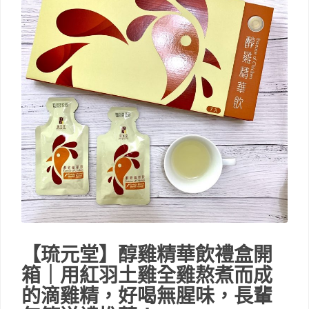
【琉元堂】醇雞精華飲禮盒開
箱｜用紅羽土雞全雞熬煮而成
的滴雞精，好喝無腥味，長輩