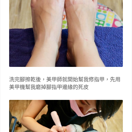
洗完腳擦乾後，美甲師就開始幫我修指甲，先用
美甲機幫我磨掉腳指甲邊緣的死皮