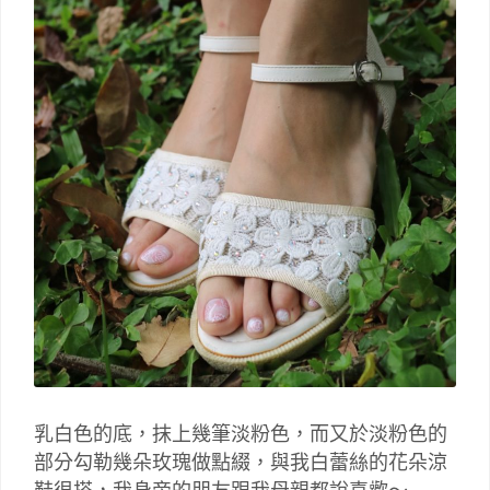
乳白色的底，抹上幾筆淡粉色，而又於淡粉色的
部分勾勒幾朵玫瑰做點綴，與我白蕾絲的花朵涼