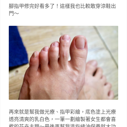
腳指甲修完好看多了！這樣我也比較敢穿涼鞋出
門～
再來就是幫我做光療、指甲彩繪，底色塗上光療
透亮清爽的乳白色，一筆一劃繪製著女生都會喜
歡的花卉主題～最後再幫我塗指緣油保養就大功