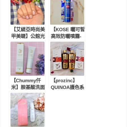
【艾緹亞時尚美
【KOSE 曬可皙
甲美睫】公館光
高效防曬噴霧-
療美甲推薦店
極效防水型】高
家，位於公館水
防曬係數、清爽
源市場2樓，服
不油膩，讓你輕
務細心、有質感
鬆防曬-防曬品
牌推薦
【Chummy仟
【prozinc】
米】胺基酸洗面
QUINOA護色系
霜｜溫和洗淨肌
列｜鎖色深層洗
膚，清潔保濕面
髮精＆護髮膜｜
面俱到！
染燙髮居家保養
的秘密武器