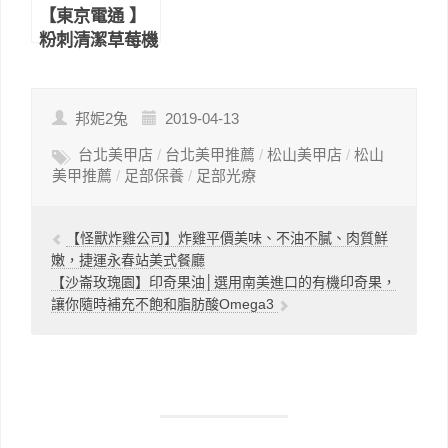
【東京電通 】
粉刺清潔草莓機
｜淨化毛孔、無
痛清粉刺的美容
神器
邦妮2兔
2019-04-13
台北美甲店
/
台北美甲推薦
/
松山美甲店
/
松山
美甲推薦
/
足部保養
/
足部光療
【怪獸炸雞公司】炸雞平價美味、不油不膩、肉質鮮
嫩，捷運永春站美式餐廳
【沙崙玫瑰園】印奇果油│選用南美進口的有機印奇果，
讓你隨時補充不飽和脂肪酸Omega3