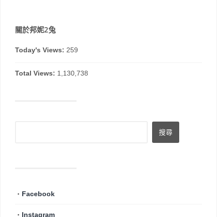
關於邦妮2兔
Today's Views:
259
Total Views:
1,130,738
・
Facebook
・
Instagram