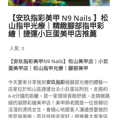
【安玖指彩美甲 N9 Nails 】松
山指甲光療｜精緻腳部指甲彩
繪｜捷運小巨蛋美甲店推薦
人氣:
0
【安玖指彩美甲
N9 Nails
】松山美甲店｜小巨
蛋美甲店｜松山指甲光療｜腳部美甲
今天要來分享我到
安玖指彩
做腳部光療的體驗～
店家位於松山區捷運台北小巨蛋站附近，走路約
6-8分鐘的距離，是一家環境寬敞舒適、走精緻路
線的凝膠彩繪美甲店！美甲師老闆是一位很親切
活潑的漂亮女生，會細心地跟客人溝通想要做的
造型與風格，而且技術非常好，很推薦大家來這