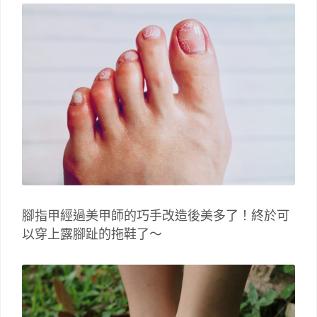
腳指甲經過美甲師的巧手改造後美多了！終於可
以穿上露腳趾的拖鞋了～