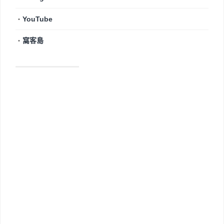
・
YouTube
・
窩客島