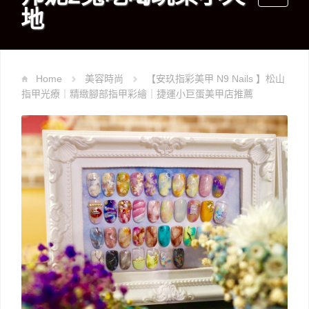
地
navigati
Home
美容時尚
【安玖指彩美甲 N9 Nails 】松山
指甲光療｜精緻腳部指甲彩繪｜捷運小巨蛋美甲店推薦