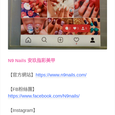
N9 Nails 安玖指彩美甲
【官方網站】
https://www.n9nails.com/
【FB粉絲團】
https://www.facebook.com/N9nails/
【Instagram】