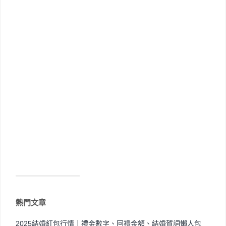
熱門文章
2025結婚紅包行情｜禮金數字、回禮金額、結婚賀詞懶人包