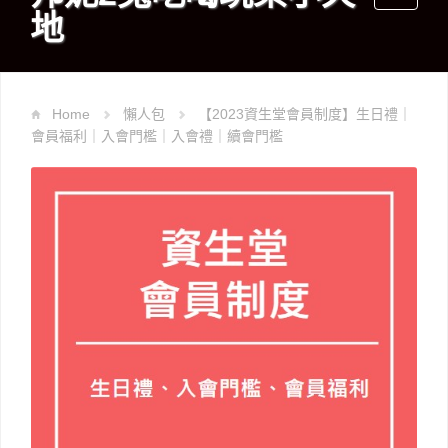
地
navigati
Home
懶人包
【2023資生堂會員制度】生日禮｜
會員福利｜入會門檻｜入會禮｜續會門檻