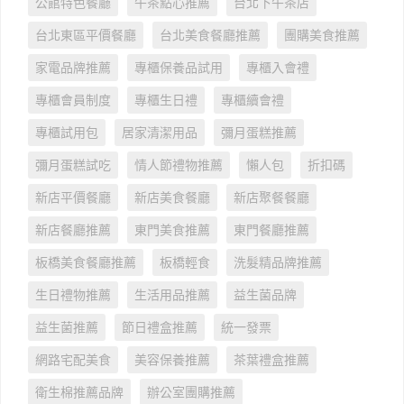
公館特色餐廳
午茶點心推薦
台北下午茶店
台北東區平價餐廳
台北美食餐廳推薦
團購美食推薦
家電品牌推薦
專櫃保養品試用
專櫃入會禮
專櫃會員制度
專櫃生日禮
專櫃續會禮
專櫃試用包
居家清潔用品
彌月蛋糕推薦
彌月蛋糕試吃
情人節禮物推薦
懶人包
折扣碼
新店平價餐廳
新店美食餐廳
新店聚餐餐廳
新店餐廳推薦
東門美食推薦
東門餐廳推薦
板橋美食餐廳推薦
板橋輕食
洗髮精品牌推薦
生日禮物推薦
生活用品推薦
益生菌品牌
益生菌推薦
節日禮盒推薦
統一發票
網路宅配美食
美容保養推薦
茶葉禮盒推薦
衛生棉推薦品牌
辦公室團購推薦