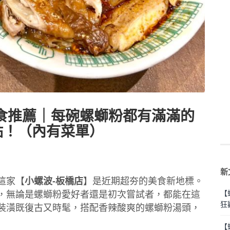
食推薦｜每碗螺螄粉都有滿滿的
點！（內有菜單）
新
這家【
小螺波-板橋店
】是近期超夯的美食新地標。
【
，無論是螺螄粉愛好者還是初次嘗試者，都能在這
狂
裝潢既復古又時髦，搭配香辣酸爽的螺螄粉湯頭，
【