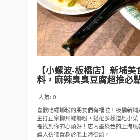
【小螺波-板橋店】新埔美
料，麻辣臭臭豆腐超推必
人氣:
0
喜歡吃螺螄粉的朋友們有福啦！板橋新埔
主打正宗柳州螺螄粉，搭配多樣道地小菜
裡找到你的心頭好！店內墨綠色的上海風
讓人彷彿置身於老上海街頭。