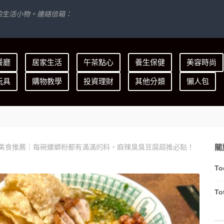
的生活小物。連絡信箱：
餐廳
居家生活
午茶點心
養生保健
美容時尚
玩具
購物教學
投資理財
其他分類
懶人包
關
美食推薦｜每碗螺螄粉都有滿滿的料，麻辣臭臭豆腐超推必點！
To
To