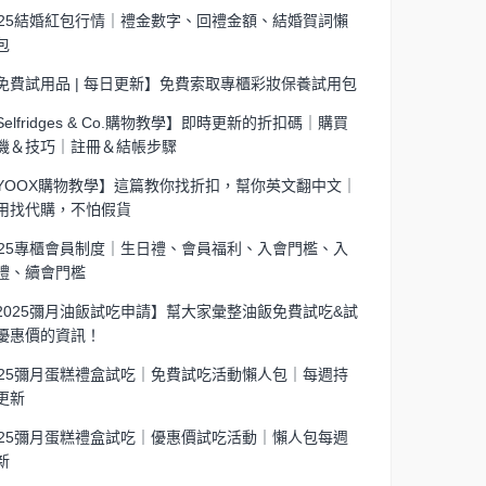
025結婚紅包行情｜禮金數字、回禮金額、結婚賀詞懶
包
免費試用品 | 每日更新】免費索取專櫃彩妝保養試用包
Selfridges & Co.購物教學】即時更新的折扣碼｜購買
機＆技巧｜註冊＆結帳步驟
YOOX購物教學】這篇教你找折扣，幫你英文翻中文｜
用找代購，不怕假貨
025專櫃會員制度｜生日禮、會員福利、入會門檻、入
禮、續會門檻
2025彌月油飯試吃申請】幫大家彙整油飯免費試吃&試
優惠價的資訊！
025彌月蛋糕禮盒試吃｜免費試吃活動懶人包｜每週持
更新
025彌月蛋糕禮盒試吃｜優惠價試吃活動｜懶人包每週
新