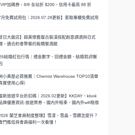
/1VIP加碼券、8/8 全站折 $200、信用卡最高 88 折
7月免費試用包｜2026.07.28更新】索取專櫃免費試用
昔日大飯店】超美懷舊復古裝潢搭配創意調酒與日式
理，適合約會聚餐的板橋餐酒館
026結婚紅包行情｜禮金數字、回禮金額、結婚賀詞懶
包
洲小黃屋必買推薦｜Chemist Warehouse TOP10清單
真實使用心得）
最新旅遊平台折扣碼｜2026.02更新】KKDAY、klook
品牌優惠資訊-旅遊票券、國內外租車、國內外wifi租借
2026 蘭芝會員制度整理】雪漾、雪晶、雪鑽怎麼升？
會門檻低與會員福利一次看懂！