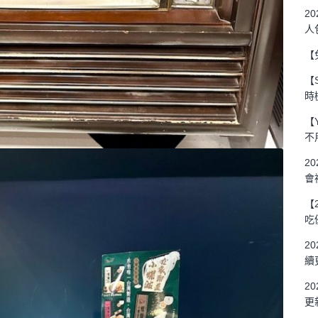
2
人
【
【
時
【
不
2
會
【
吃
2
續
2
更