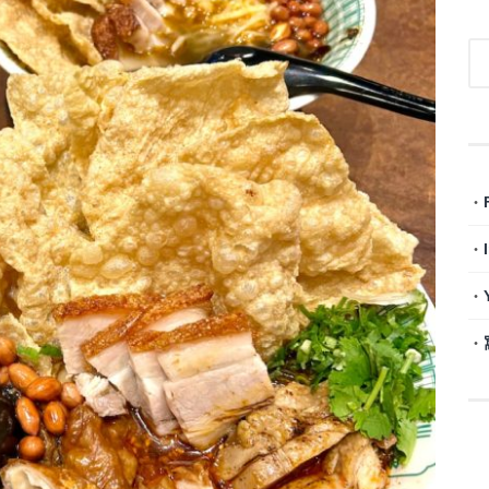
・
・
・
・