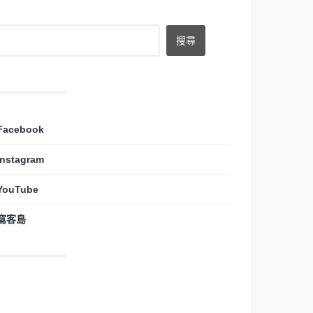
Facebook
Instagram
YouTube
窩客島