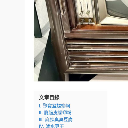
文章目錄
I.
聚寶盆螺螄粉
II.
脆脆皮螺螄粉
III.
麻辣臭臭豆腐
IV.
滷水豆干