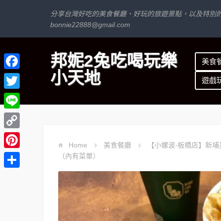
分享台灣好吃的美食餐廳、好玩的旅遊景點，以及特別
bonnie22888@gmail.com
邦妮2兔吃喝玩樂
美食
小天地
Facebook
遊戲
Twitter
Line
Copy
Home
美食餐廳
【小螺波-板橋店】新埔
Link
Pinterest
（內有菜單）
分
享