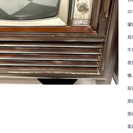
3
優
其
午
居
懶
投
旅
旅
美