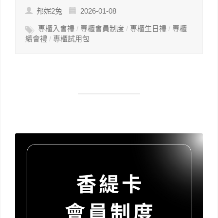
邦妮2兔
2026-01-08
專櫃入會禮
/
專櫃會員制度
/
專櫃生日禮
/
專櫃
續會禮
/
專櫃試用包