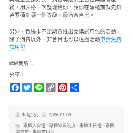
務，用表格一次整理給你，讓你在靠櫃前就先知
道累積到哪一個等級，最適合自己。
另外，香緹卡不定期會推出兌換試用包的活動，
除了消費以外，非會員也可以透過活動
申請免費
試用包
繼續閱讀
→
分享：
Facebook
Twitter
Line
Copy
Pinterest
分
Link
享
邦妮2兔
2026-01-08
專櫃入會禮
/
專櫃會員制度
/
專櫃生日禮
/
專櫃
續會禮
/
專櫃試用包