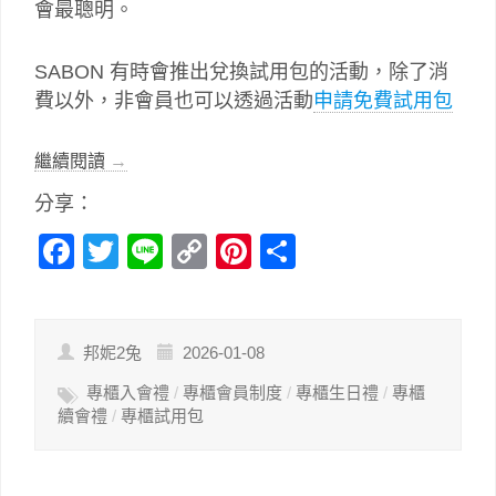
會最聰明。
SABON 有時會推出兌換試用包的活動，除了消
費以外，非會員也可以透過活動
申請免費試用包
繼續閱讀
→
分享：
Facebook
Twitter
Line
Copy
Pinterest
分
Link
享
邦妮2兔
2026-01-08
專櫃入會禮
/
專櫃會員制度
/
專櫃生日禮
/
專櫃
續會禮
/
專櫃試用包