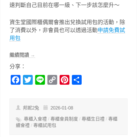
速判斷自己目前在哪一級、下一步該怎麼升～
資生堂國際櫃偶爾會推出兌換試用包的活動，除
了消費以外，非會員也可以透過活動
申請免費試
用包
繼續閱讀
→
分享：
Facebook
Twitter
Line
Copy
Pinterest
分
Link
享
邦妮2兔
2026-01-08
專櫃入會禮
/
專櫃會員制度
/
專櫃生日禮
/
專櫃
續會禮
/
專櫃試用包