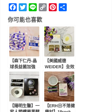
Facebook
Twitter
Line
Copy
Pinterest
Share
Link
你可能也喜歡
【森下仁丹-晶
【美國威德
球長益菌加強
WEIDER】全效
版】日本專利耐
乳酸菌｜迪士尼
酸晶球，讓好菌
Disney授權包
順利到達腸道，
裝｜全方位益生
每天好順暢-益
菌推薦
生菌推薦
【陽明生醫】一
【ERH日不落健
家人塑纖菌黑酵
康村】18rock