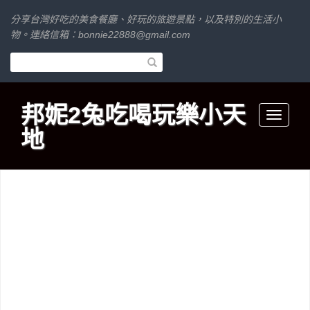
分享台灣好吃的美食餐廳、好玩的旅遊景點，以及特別的生活小
物。連絡信箱：
bonnie22888@gmail.com
邦妮2兔吃喝玩樂小天
Toggle
地
navigati