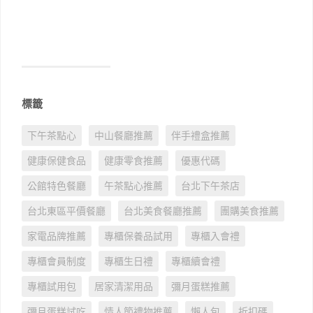
標籤
下午茶點心
中山餐廳推薦
伴手禮盒推薦
健康保健食品
健康零食推薦
優惠代碼
公館特色餐廳
午茶點心推薦
台北下午茶店
台北東區平價餐廳
台北美食餐廳推薦
團購美食推薦
家電品牌推薦
專櫃保養品試用
專櫃入會禮
專櫃會員制度
專櫃生日禮
專櫃續會禮
專櫃試用包
居家清潔用品
彌月蛋糕推薦
彌月蛋糕試吃
情人節禮物推薦
懶人包
折扣碼