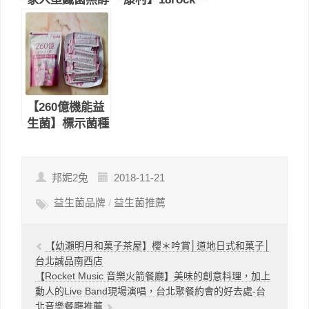
plus｜蔬果黑酵
益生菌｜有高達
素 x＆雙專利益
18種菌種，超過
生菌，飯前一
300億的益生
包，促進新陳代
菌，增加消化道
謝
好菌，幫助消化
＆排便順暢！
【260億機能益
生菌】標示菌種
履歷，不添加砂
糖、甜味劑，大
人小孩都吃的安
邦妮2兔
2018-11-21
心-益生菌推薦
益生菌品牌
/
益生菌推薦
【幼瀨明月和菓子茶屋】櫻＊吟賞│道地日式和菓子│
台北誠品南西店
【Rocket Music 音樂火箭餐廳】美味的創意料理，加上
動人的Live Band現場演唱，台北聚餐約會的好去處-台
北音樂餐廳推薦