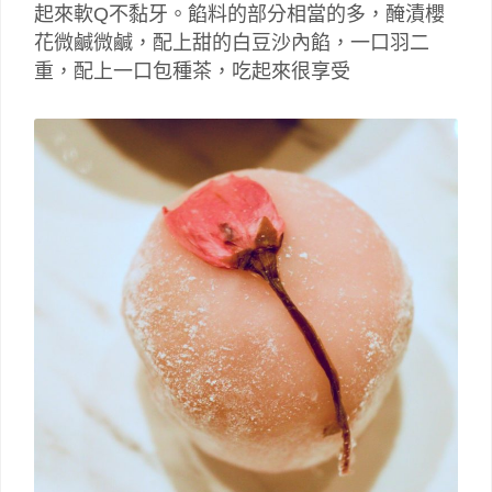
起來軟Q不黏牙。餡料的部分相當的多，醃漬櫻
花微鹹微鹹，配上甜的白豆沙內餡，一口羽二
重，配上一口包種茶，吃起來很享受