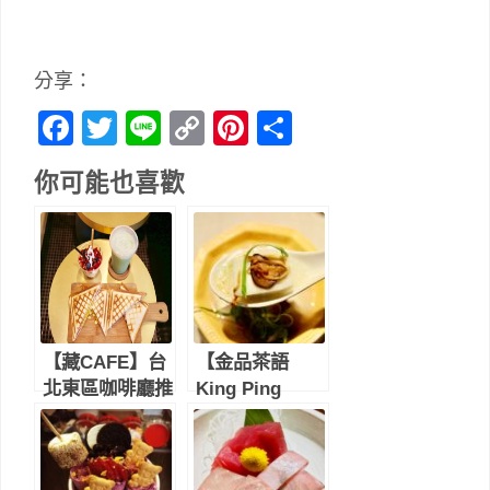
分享：
Facebook
Twitter
Line
Copy
Pinterest
分
Link
享
你可能也喜歡
【藏CAFE】台
【金品茶語
北東區咖啡廳推
King Ping
薦-平價熱壓吐
Chayu】經典高
司、霜淇淋、茶
山茶配上新式口
拿鐵｜忠孝敦化
味的小籠包，體