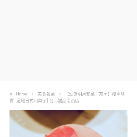
Home
美食餐廳
【幼瀨明月和菓子茶屋】櫻＊吟
賞│道地日式和菓子│台北誠品南西店