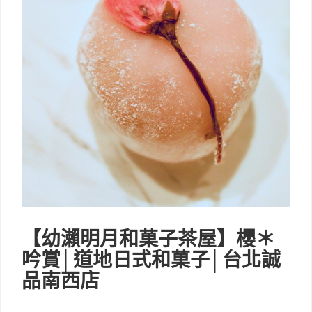
【幼瀨明月和菓子茶屋】櫻＊
吟賞│道地日式和菓子│台北誠
品南西店