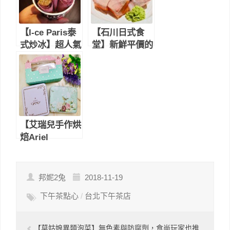
咖啡飲料店
驗台灣新式茶文
化｜中山美食餐
廳推薦（內有菜
【I-ce Paris泰
【石川日式食
單價錢）
式炒冰】超人氣
堂】新鮮平價的
少女夢幻甜點冰
日式料理店-新
品｜捷運忠孝復
店大坪林站美食
興站美食餐廳推
餐廳推薦（內有
薦（內有菜單）
菜單MENU)
【艾瑞兒手作烘
焙Ariel
Bakery】採用
法國諾曼第發酵
奶油，禮盒精美
邦妮2兔
2018-11-19
有質感-台中千
下午茶點心
/
台北下午茶店
層蛋捲、曲奇餅
乾、彌月喜餅推
薦
【莫姑娘異類泡菜】無色素與防腐劑，食尚玩家也推