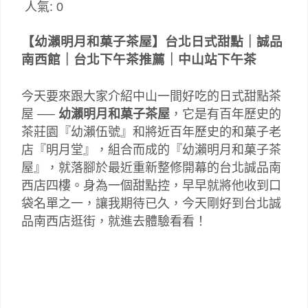
人氣:
0
【幼瀨明月和菓子茶屋
】台北日式甜點｜誠品
南西館｜台北下午茶推薦｜中山站下午茶
今天要來跟大家介紹中山一間好吃的日式甜點茶
屋 ──
幼瀨明月和菓子茶屋
，它是有百年歷史的
茶莊園『幼瀨伍號』和將近百年歷史的和菓子老
店『明月堂』，組合而成的『幼瀨明月和菓子茶
屋』，就落腳於最近重新整修開幕的台北誠品南
西店四樓。身為一個甜點控，早早就將他收到口
袋名單之一，讓我期待已久，今天剛好到台北誠
品南西店逛街，就進去體驗看看！